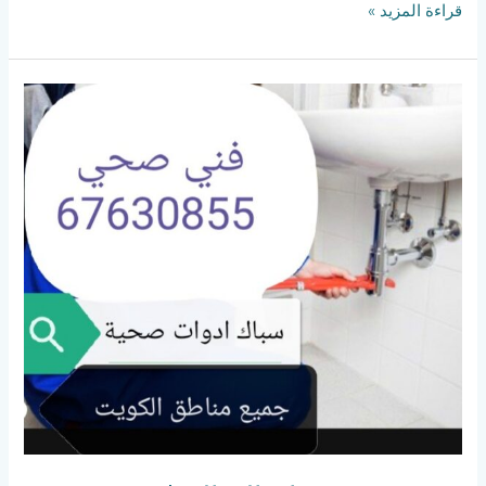
قراءة المزيد »
فني
صحي
صباح
السالم
|67630855