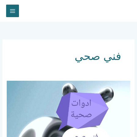
خطي
لى
لمحتوى
فني صحي
فني
صحي
الرحاب
67630855