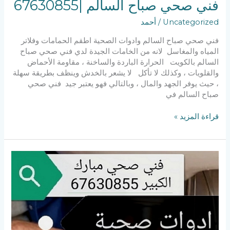
فني صحي صباح السالم |67630855
Uncategorized
/
أحمد
فني صحي صباح السالم وادوات الصحية اطقم الحمامات وفلاتر
المياه والمغاسل لانه من الخامات الجيدة لدي فني صحي صباح
السالم بالكويت الحرارة الباردة والساخنة ، مقاومة الأحماض
والقلويات ، وكذلك لا تأكل لا يشعر بالخدش وينظف بطريقة سهلة
، حيث يوفر الجهد والمال ، وبالتالي فهو يعتبر جيد فني صحي
صباح السالم في
قراءة المزيد »
فني
صحي
مبارك
الكبير/
سباك
مبارك
الكبير/67630855