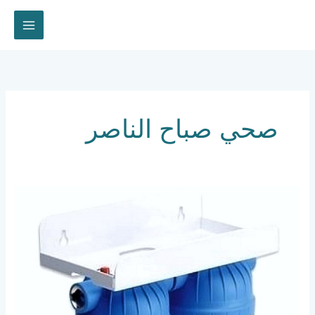
خطي
لى
لمحتوى
صحي صباح الناصر
سباك
صحي
صباح
الناصر
67630855