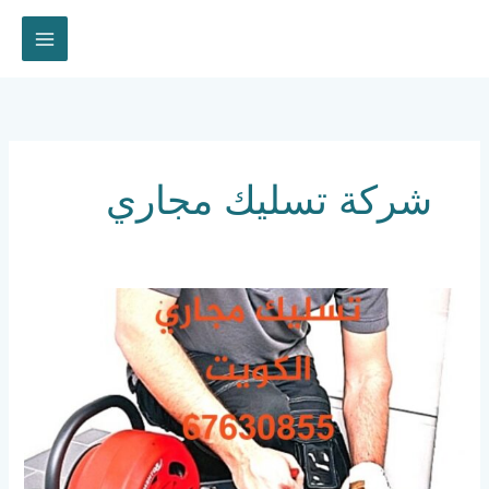
خطي
لى
لمحتوى
شركة تسليك مجاري
تسليك
مجاري
الكويت
67630855