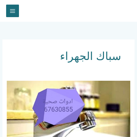
خطي
لى
لمحتوى
سباك الجهراء
فني
صحي
الجهراء
67630855