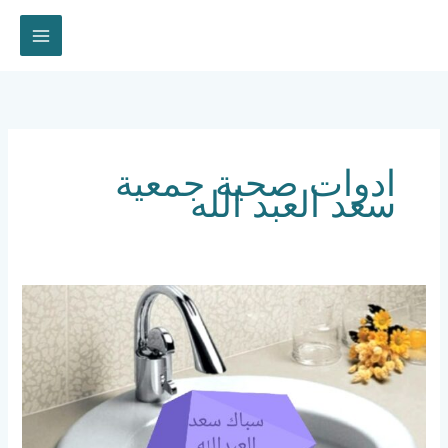
خطي
لى
لمحتوى
ادوات صحية جمعية
سعد العبد الله
سباك
صحي
سعد
العبدالله
67630855