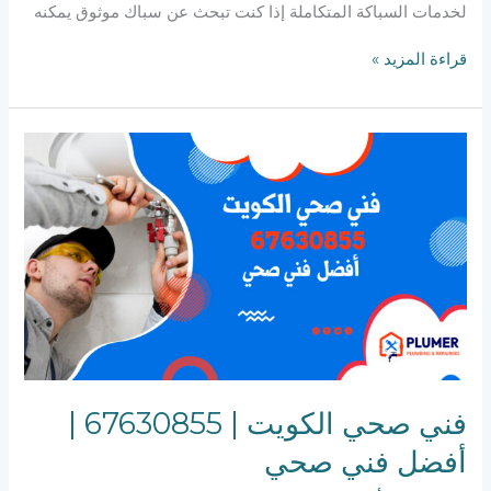
لخدمات السباكة المتكاملة إذا كنت تبحث عن سباك موثوق يمكنه
قراءة المزيد »
فني
صحي
الكويت
|
67630855
|
أفضل
فني
صحي
فني صحي الكويت | 67630855 |
أفضل فني صحي