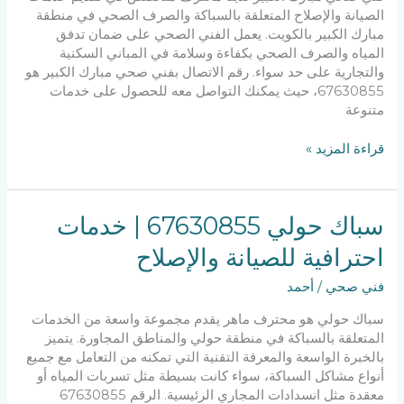
الصيانة والإصلاح المتعلقة بالسباكة والصرف الصحي في منطقة
مبارك الكبير بالكويت. يعمل الفني الصحي على ضمان تدفق
المياه والصرف الصحي بكفاءة وسلامة في المباني السكنية
والتجارية على حد سواء. رقم الاتصال بفني صحي مبارك الكبير هو
67630855، حيث يمكنك التواصل معه للحصول على خدمات
متنوعة
قراءة المزيد »
سباك
سباك حولي 67630855 | خدمات
حولي
احترافية للصيانة والإصلاح
67630855
|
فني صحي
/
أحمد
خدمات
احترافية
سباك حولي هو محترف ماهر يقدم مجموعة واسعة من الخدمات
للصيانة
المتعلقة بالسباكة في منطقة حولي والمناطق المجاورة. يتميز
والإصلاح
بالخبرة الواسعة والمعرفة التقنية التي تمكنه من التعامل مع جميع
أنواع مشاكل السباكة، سواء كانت بسيطة مثل تسربات المياه أو
معقدة مثل انسدادات المجاري الرئيسية. الرقم 67630855