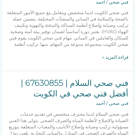
فني صحي
/
أحمد
فني صحي الكويت لدينا متخصص ويتعامل مع جميع الأمور المتعلقة
بالصحة والسلامة في المباني والمنشآت المختلفة. يتضمن عمله
تركيب وصيانة وإصلاح أنظمة السباكة والتدفئة والتهوية وتكييف
الهواء (HVAC). يعتبر دوره أساسياً لضمان توفير بيئة آمنة وصحية
للسكان والعاملين في المباني. مهام فني صحي الكويت يقوم فني
صحي الكويت بمجموعة متنوعة من المهام، منها: تركيب أنظمة
قراءة المزيد »
فني
فني صحي السلام | 67630855 |
صحي
أفضل فني صحي في الكويت
السلام
|
فني صحي
/
أحمد
67630855
|
فني صحي السلام لدينا محترف متخصص في تقديم خدمات
أفضل
الصيانة والإصلاح لأنظمة المياه والصرف الصحي. يتولى هذا الفني
فني
مسؤولية تركيب وصيانة وإصلاح الأنابيب والمعدات المتعلقة بتوزيع
صحي
المياه والصرف الصحي في المنازل والمباني التجارية. يلعب دورًا