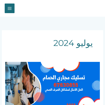
خطي
لى
لمحتوى
يوليو 2024
تسليك
مجاري
الحمام
|
67630855