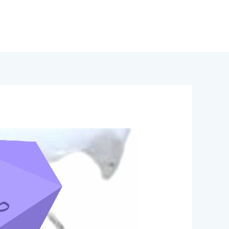
خطي
لى
لمحتوى