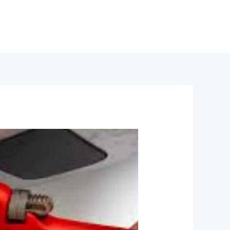
خطي
لى
لمحتوى